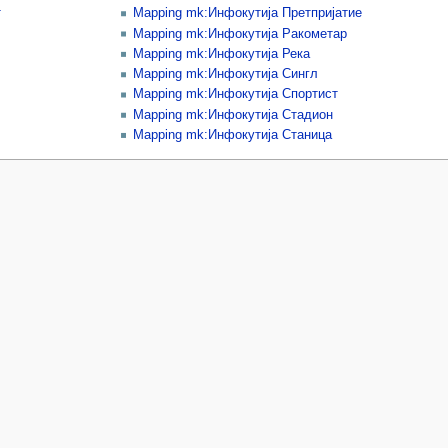
т
Mapping mk:Инфокутија Претпријатие
Mapping mk:Инфокутија Ракометар
Mapping mk:Инфокутија Река
Mapping mk:Инфокутија Сингл
Mapping mk:Инфокутија Спортист
Mapping mk:Инфокутија Стадион
Mapping mk:Инфокутија Станица