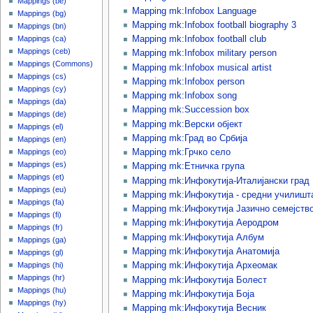
Mappings (be)
Mapping mk:Infobox Language
Mappings (bg)
Mapping mk:Infobox football biography 3
Mappings (bn)
Mappings (ca)
Mapping mk:Infobox football club
Mappings (ceb)
Mapping mk:Infobox military person
Mappings (Commons)
Mapping mk:Infobox musical artist
Mappings (cs)
Mapping mk:Infobox person
Mappings (cy)
Mapping mk:Infobox song
Mappings (da)
Mapping mk:Succession box
Mappings (de)
Mapping mk:Верски објект
Mappings (el)
Mapping mk:Град во Србија
Mappings (en)
Mappings (eo)
Mapping mk:Грчко село
Mappings (es)
Mapping mk:Етничка група
Mappings (et)
Mapping mk:Инфокутија-Италијански град
Mappings (eu)
Mapping mk:Инфокутија - средни училишт
Mappings (fa)
Mapping mk:Инфокутија Јазично семејств
Mappings (fi)
Mapping mk:Инфокутија Аеродром
Mappings (fr)
Mapping mk:Инфокутија Албум
Mappings (ga)
Mapping mk:Инфокутија Анатомија
Mappings (gl)
Mappings (hi)
Mapping mk:Инфокутија Археомак
Mappings (hr)
Mapping mk:Инфокутија Болест
Mappings (hu)
Mapping mk:Инфокутија Боја
Mappings (hy)
Mapping mk:Инфокутија Весник