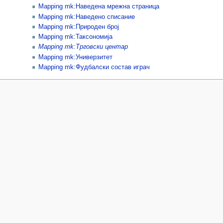
Mapping mk:Наведена мрежна страница
Mapping mk:Наведено списание
Mapping mk:Природен број
Mapping mk:Таксономија
Mapping mk:Трговски центар
Mapping mk:Универзитет
Mapping mk:Фудбалски состав играч