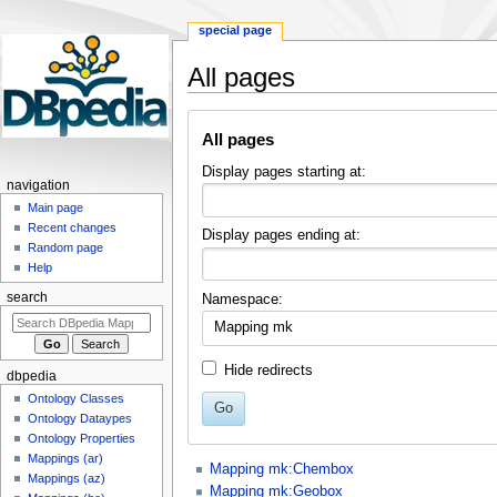
special page
All pages
Jump
Jump
All pages
to
to
navigation
search
Display pages starting at:
navigation
Main page
Recent changes
Display pages ending at:
Random page
Help
search
Namespace:
Mapping mk
Hide redirects
dbpedia
Ontology Classes
Go
Ontology Dataypes
Ontology Properties
Mappings (ar)
Mapping mk:Chembox
Mappings (az)
Mapping mk:Geobox