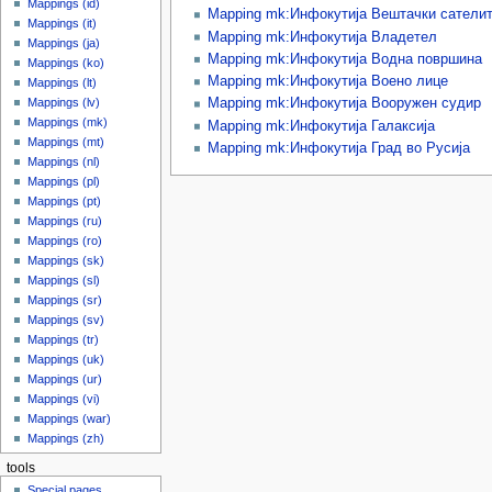
Mappings (id)
Mapping mk:Инфокутија Вештачки сатели
Mappings (it)
Mapping mk:Инфокутија Владетел
Mappings (ja)
Mapping mk:Инфокутија Водна површина
Mappings (ko)
Mapping mk:Инфокутија Воено лице
Mappings (lt)
Mappings (lv)
Mapping mk:Инфокутија Вооружен судир
Mappings (mk)
Mapping mk:Инфокутија Галаксија
Mappings (mt)
Mapping mk:Инфокутија Град во Русија
Mappings (nl)
Mappings (pl)
Mappings (pt)
Mappings (ru)
Mappings (ro)
Mappings (sk)
Mappings (sl)
Mappings (sr)
Mappings (sv)
Mappings (tr)
Mappings (uk)
Mappings (ur)
Mappings (vi)
Mappings (war)
Mappings (zh)
tools
Special pages