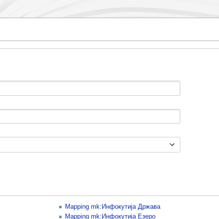
Mapping mk:Инфокутија Држава
Mapping mk:Инфокутија Езеро