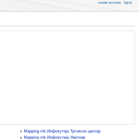
create account
log in
Mapping mk:Инфокутија Трговски центар
Mapping mk:Инфокутија Уметник